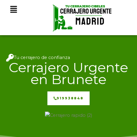
Ir
Menú
al
contenido
Tu cerrajero de confianza
Cerrajero Urgente
en Brunete
919938848