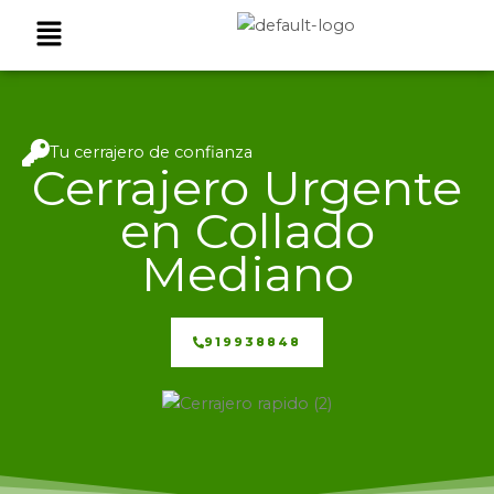
Ir
Menú
al
contenido
Tu cerrajero de confianza
Cerrajero Urgente
en Collado
Mediano
919938848