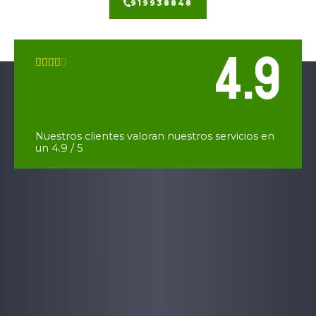
919938848
4.9
V





a
l
o
r
Nuestros clientes valoran nuestros servicios en
a
un 4.9 / 5
d
o
c
o
n
4
d
e
5