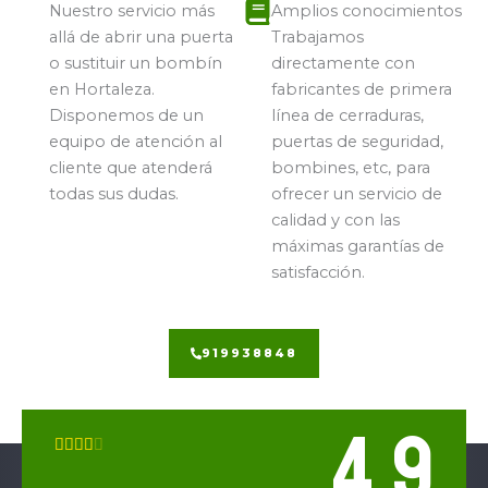
Nuestro servicio más
Amplios conocimientos
allá de abrir una puerta
Trabajamos
o sustituir un bombín
directamente con
en Hortaleza.
fabricantes de primera
Disponemos de un
línea de cerraduras,
equipo de atención al
puertas de seguridad,
cliente que atenderá
bombines, etc, para
todas sus dudas.
ofrecer un servicio de
calidad y con las
máximas garantías de
satisfacción.
919938848
4.9
V





a