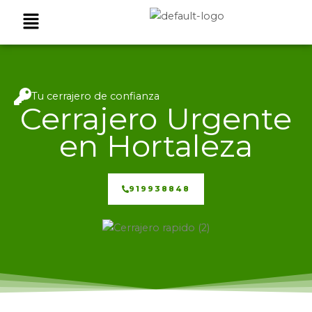
Ir
Menú
al
contenido
Tu cerrajero de confianza
Cerrajero Urgente
en Hortaleza
919938848