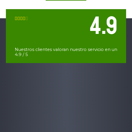
4.9
V





a
l
o
r
Nuestros clientes valoran nuestro servicio en un
a
4.9 / 5
d
o
c
o
n
4
d
e
5