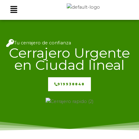
Ir
Menú
al
contenido
Tu cerrajero de confianza
Cerrajero Urgente
en Ciudad lineal
919938848