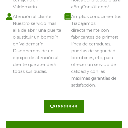
cerrajería en
horas del día, 365 días al
Valdemarín.
año. ¡Consúltenos!
Atención al cliente
Amplios conocimientos
Nuestro servicio más
Trabajamos
allá de abrir una puerta
directamente con
o sustituir un bombín
fabricantes de primera
en Valdemarín.
línea de cerraduras,
Disponemos de un
puertas de seguridad,
equipo de atención al
bombines, etc, para
cliente que atenderá
ofrecer un servicio de
todas sus dudas.
calidad y con las
máximas garantías de
satisfacción.
919938848