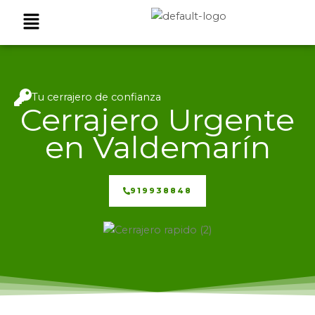
Ir
Menú
al
contenido
Tu cerrajero de confianza
Cerrajero Urgente
en Valdemarín
919938848